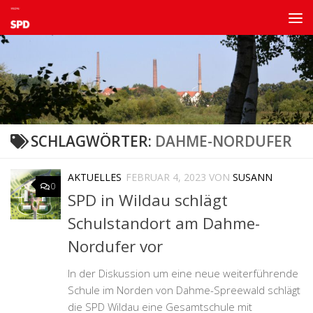
Zum Inhalt springen
SCHLAGWÖRTER:
DAHME-NORDUFER
AKTUELLES
FEBRUAR 4, 2023
VON
SUSANN
0
SPD in Wildau schlägt
Schulstandort am Dahme-
Nordufer vor
In der Diskussion um eine neue weiterführende
Schule im Norden von Dahme-Spreewald schlägt
die SPD Wildau eine Gesamtschule mit