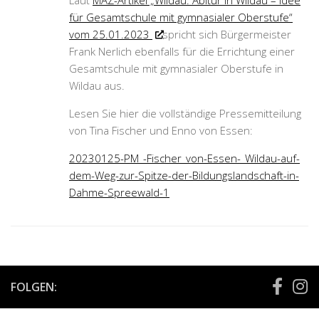
Laut
MAZ-Artikel „Wildau: Abitur in Wildau – Idee
für Gesamtschule mit gymnasialer Oberstufe“
vom 25.01.2023
spricht sich Bürgermeister
Frank Nerlich ebenfalls für die Errichtung einer
Gesamtschule mit gymnasialer Oberstufe in
Wildau aus.
Lesen Sie hier die vollständige Pressemitteilung
von Tina Fischer und Enno von Essen:
20230125-PM_-Fischer_von-Essen-_Wildau-auf-
dem-Weg-zur-Spitze-der-Bildungslandschaft-in-
Dahme-Spreewald-1
FOLGEN: