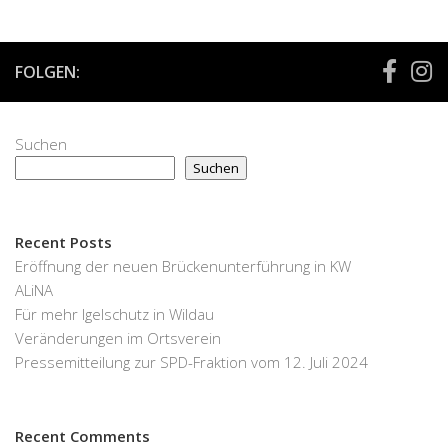
FOLGEN:
Suchen
Suchen
Recent Posts
Eröffnung der neuen Brückenunterführung in KW
ALiNA
Für mehr Igelschutz in Wildau
Veränderungen im Ortsverein
Pressemitteilung zur SPD-Fraktion vom 12. Juli 2024
Recent Comments