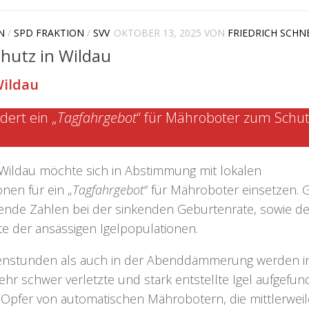
N
/
SPD FRAKTION
/
SVV
OKTOBER 13, 2025
VON
FRIEDRICH SCHN
chutz in Wildau
Wildau
dert ein „
Tagfahrgebot
“ für Mähroboter zum Schu
Wildau möchte sich in Abstimmung mit lokalen
onen für ein „
Tagfahrgebot
“ für Mähroboter einsetzen.
erende Zahlen bei der sinkenden Geburtenrate, sowie de
te der ansässigen Igelpopulationen.
enstunden als auch in der Abenddämmerung werden i
ehr schwer verletzte und stark entstellte Igel aufgefun
 Opfer von automatischen Mährobotern, die mittlerweil