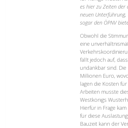
es hier zu Zeiten der
neuen Unterführung, 
sogar den ÖPNV bietet
Obwohl die Stimmun
eine unverhältnism
Verkehrskoordinierun
fällt jedoch auf, d
undankbar sind. Die
Millionen Euro, wovo
lagen die Kosten fü
Arbeiten musste die
Westkönigs Wusterha
Hierfür in Frage kam
für diese Auslastung
Bauzeit kann der Ve