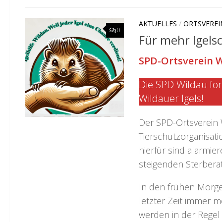
AKTUELLES
/
ORTSVEREI
0
Für mehr Igels
SPD-Ortsverein 
Die SPD Wildau for
Wildauer Igels!
Der SPD-Ortsverein 
Tierschutzorganisati
hierfür sind alarmi
steigenden Sterbera
In den frühen Morg
letzter Zeit immer m
werden in der Regel