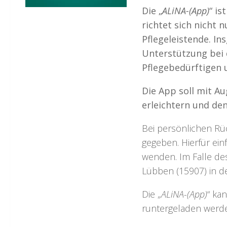
Die „
ALiNA-(App)
“ is
richtet sich nicht 
Pflegeleistende. I
Unterstützung bei
Pflegebedürftigen 
Die App soll mit A
erleichtern und de
Bei persönlichen Rü
gegeben. Hierfür ein
wenden. Im Falle de
Lübben (15907) in d
Die „
ALiNA-(App)
“ ka
runtergeladen werd