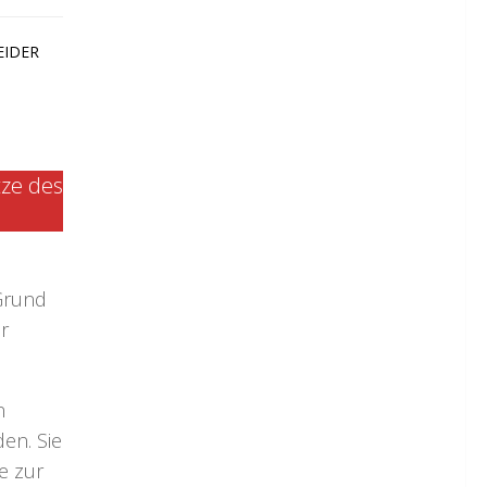
EIDER
tze des
 Grund
r
n
den. Sie
e zur