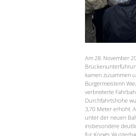
Am 28. November 20
Brückenunterführung 
kamen zusammen um
Bürgermeisterin Wie
verbreiterte Fahrba
Durchfahrtshöhe wu
3,70 Meter erhöht. 
unter der neuen Bah
insbesondere deutlic
für Königs Wusterha