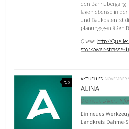
den Bahnübergang Fic
lagen ebenso in der
und Baukosten ist d
planungsgemäßen Ba
Quelle
:
http://Quelle
storkower-strasse-
AKTUELLES
NOVEMBER 5
0
ALiNA
Die neue „
Alters-Inf
Ein neues Werkzeug
Landkreis Dahme-S