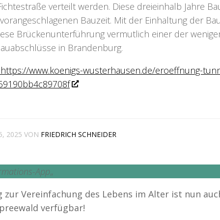
htestraße verteilt werden. Diese dreieinhalb Jahre Ba
 vorangeschlagenen Bauzeit. Mit der Einhaltung der Bau
iese Brückenunterführung vermutlich einer der wenige
uabschlüsse in Brandenburg.
: https://www.koenigs-wusterhausen.de/eroeffnung-tunn
169190bb4c89708f
, 2025
VON
FRIEDRICH SCHNEIDER
ormations-App
„
 zur Vereinfachung des Lebens im Alter ist nun auc
preewald verfügbar!