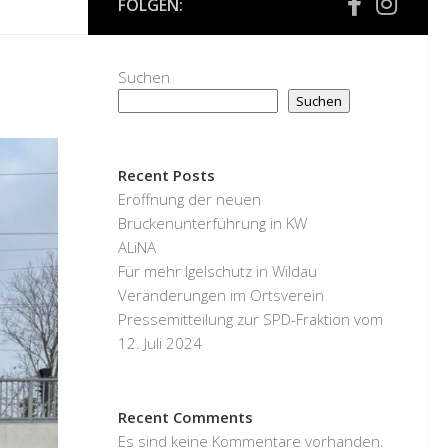
FOLGEN:
Suchen
Suchen
Recent Posts
Eröffnung der neuen
Brückenunterführung in KW
ALiNA
Für mehr Igelschutz in Wildau
Veränderungen im Ortsverein
Pressemitteilung zur SPD-Fraktion vom
12. Juli 2024
Recent Comments
Es sind keine Kommentare vorhanden.