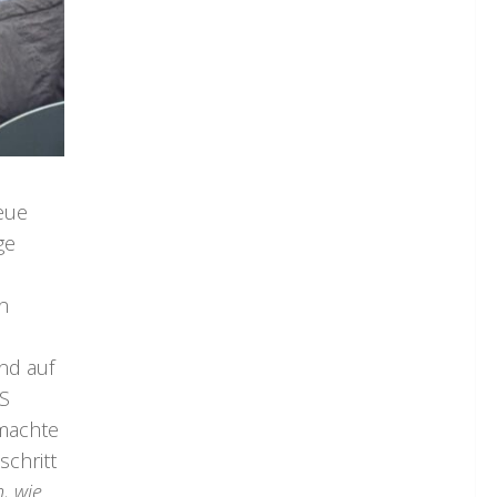
eue
ge
n
nd auf
VS
 machte
schritt
, wie