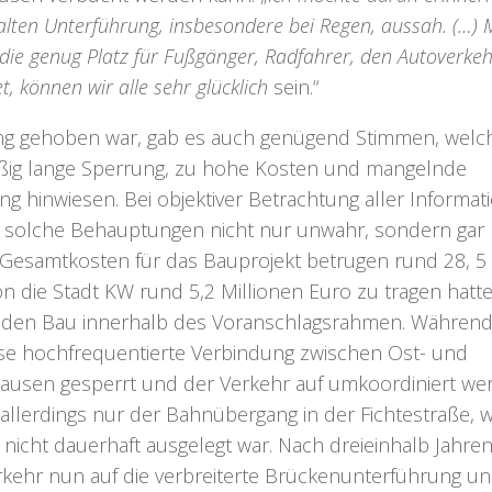
 alten Unterführung, insbesondere bei Regen, aussah. (…) 
die genug Platz für Fußgänger, Radfahrer, den Autoverke
, können wir alle sehr glücklich
sein
.“
g gehoben war, gab es auch genügend Stimmen, welch
äßig lange Sperrung, zu hohe Kosten und mangelnde
g hinwiesen. Bei objektiver Betrachtung aller Informat
ass solche Behauptungen nicht nur unwahr, sondern gar
 Gesamtkosten für das Bauprojekt betrugen rund 28, 5
n die Stadt KW rund 5,2 Millionen Euro zu tragen hatte
r den Bau innerhalb des Voranschlagsrahmen. Während
se hochfrequentierte Verbindung zwischen Ost- und
usen gesperrt und der Verkehr auf umkoordiniert we
 allerdings nur der Bahnübergang in der Fichtestraße, 
 nicht dauerhaft ausgelegt war. Nach dreieinhalb Jahre
rkehr nun auf die verbreiterte Brückenunterführung un