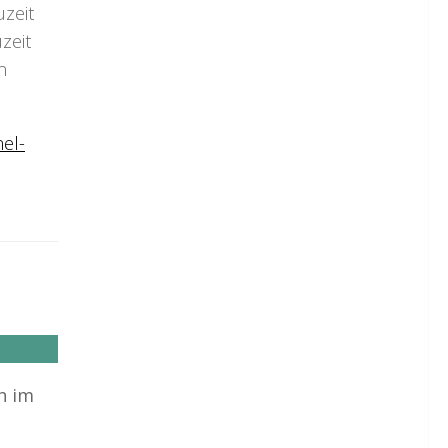
uzeit
zeit
n
el-
h im