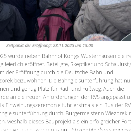
Zeitpunkt der Eröffnung: 28.11.2025 um 13:00
25 wurde neben Bahnhof Königs Wusterhausen die n
feierlich eröffnet. Beteiligte, Skeptiker und Schaulusti
 der Eröffnung durch die Deutsche Bahn und
zorek beizuwohnen. Die Bahngleisunterführung hat nu
hnen und genug Platz für Rad- und Fußweg. Auch die
rde an die neuen Anforderungen der RVS angepasst u
Als Einweihungszeremonie fuhr erstmals ein Bus der R
ngleisunterführung durch. Bürgermeisterin Wiezorek
h, weshalb dieses Bauprojekt als ein erfolgreicher Fort
usen verbucht werden kann: „
Ich möchte daran erinnern