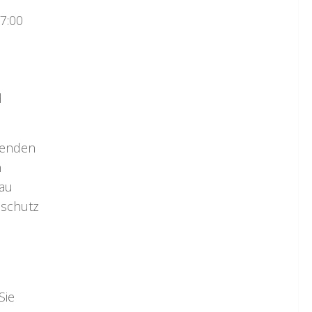
7:00
d
hsenden
n
dau
lschutz
Sie