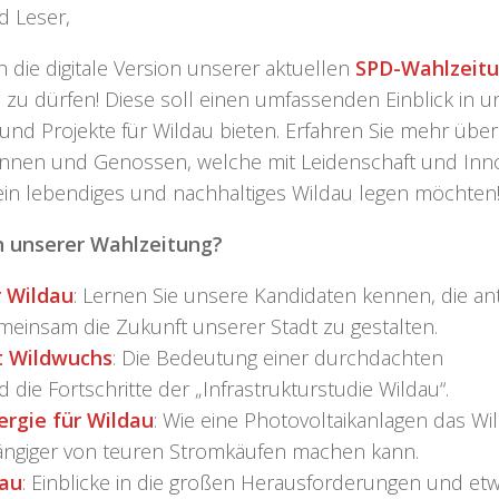
d Leser,
n die digitale Version unserer aktuellen
SPD-Wahlzeitu
 zu dürfen! Diese soll einen umfassenden Einblick in u
 und Projekte für Wildau bieten. Erfahren Sie mehr übe
nnen und Genossen, welche mit Leidenschaft und Inn
ein lebendiges und nachhaltiges Wildau legen möchten
n unserer Wahlzeitung?
 Wildau
: Lernen Sie unsere Kandidaten kennen, die an
einsam die Zukunft unserer Stadt zu gestalten.
t Wildwuchs
: Die Bedeutung einer durchdachten
die Fortschritte der „Infrastrukturstudie Wildau“.
rgie für Wildau
: Wie eine Photovoltaikanlagen das W
ängiger von teuren Stromkäufen machen kann.
dau
: Einblicke in die großen Herausforderungen und etw