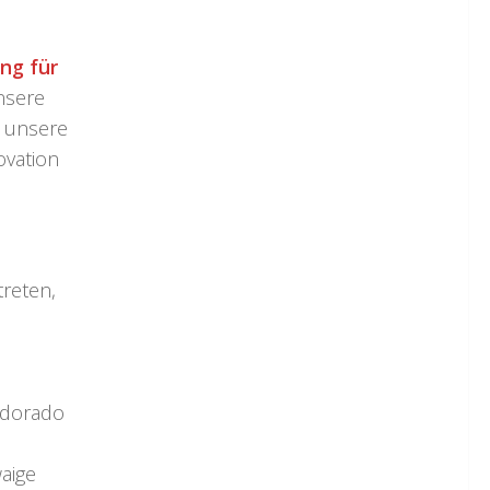
ng für
nsere
r unsere
ovation
!
treten,
ildorado
aige