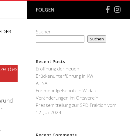
FOLGEN:
EIDER
Suchen
Suchen
Recent Posts
tze des
Eröffnung der neuen
Brückenunterführung in KW
ALiNA
Für mehr Igelschutz in Wildau
Veränderungen im Ortsverein
 Grund
Pressemitteilung zur SPD-Fraktion vom
r
12. Juli 2024
n
Recent Comments