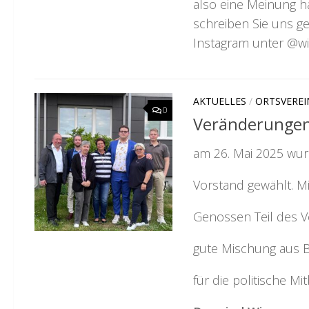
also eine Meinung h
schreiben Sie uns g
Instagram unter @wi
AKTUELLES
/
ORTSVEREI
0
Veränderungen
am 26. Mai 2025 wur
Vorstand gewählt. M
Genossen Teil des V
gute Mischung aus 
für die politische M