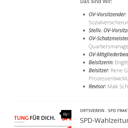
Das sind Wir:
OV-Vorsitzender
:
Sozialversicheru
Stellv. OV-Vorsit
OV-Schatzmeister
Quartiersmanag
OV-Mitgliederbea
Beisitzerin
:
Brigit
Beisitzer
:
Rene Gr
Prozessentwickl
Revisor
:
Maik Sch
ORTSVEREIN
/
SPD FRAK
0
SPD-Wahlzeitun