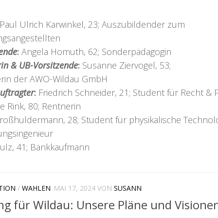
Paul Ulrich Karwinkel, 23; Auszubildender zum
ngsangestellten
zende
:
Angela Homuth, 62; Sonderpädagogin
in & UB-Vorsitzende
:
Susanne Ziervogel, 53;
erin der AWO-Wildau GmbH
uftragter
:
Friedrich Schneider, 21; Student für Recht & P
te Rink, 80; Rentnerin
oßhuldermann, 28; Student für physikalische Technol
ungsingenieur
ulz, 41; Bankkaufmann
TION
/
WAHLEN
MAI 17, 2024
VON
SUSANN
g für Wildau: Unsere Pläne und Visione