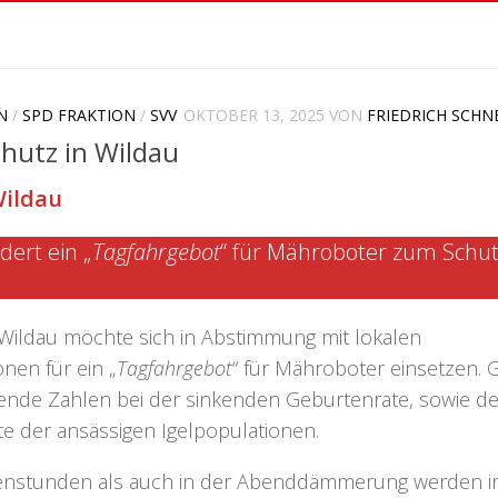
N
/
SPD FRAKTION
/
SVV
OKTOBER 13, 2025
VON
FRIEDRICH SCHN
chutz in Wildau
Wildau
dert ein „
Tagfahrgebot
“ für Mähroboter zum Schu
Wildau möchte sich in Abstimmung mit lokalen
onen für ein „
Tagfahrgebot
“ für Mähroboter einsetzen.
erende Zahlen bei der sinkenden Geburtenrate, sowie de
te der ansässigen Igelpopulationen.
enstunden als auch in der Abenddämmerung werden i