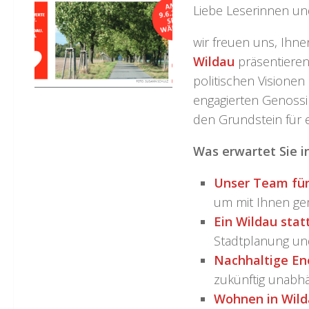
Liebe Leserinnen un
wir freuen uns, Ihne
Wildau
präsentieren
politischen Visionen
engagierten Genossi
den Grundstein für 
Was erwartet Sie i
Unser Team für
um mit Ihnen gem
Ein Wildau stat
Stadtplanung und 
Nachhaltige Ene
zukünftig unabh
Wohnen in Wil