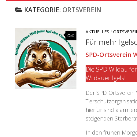
KATEGORIE:
ORTSVEREIN
AKTUELLES
/
ORTSVEREI
0
Für mehr Igels
SPD-Ortsverein 
Die SPD Wildau for
Wildauer Igels!
Der SPD-Ortsverein 
Tierschutzorganisati
hierfür sind alarmi
steigenden Sterbera
In den frühen Morg