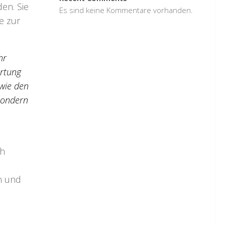
den. Sie
Es sind keine Kommentare vorhanden.
e zur
hr
artung
 wie den
 sondern
ch
en und