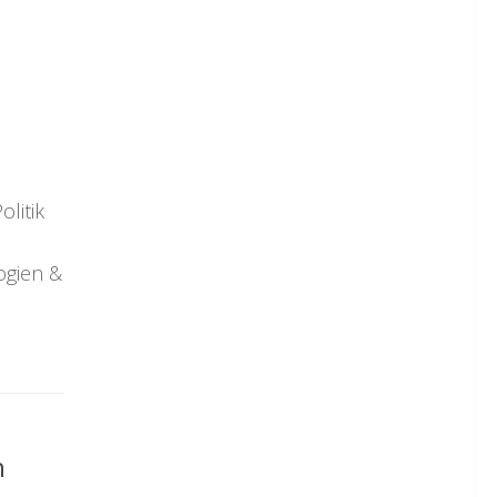
olitik
ogien &
n