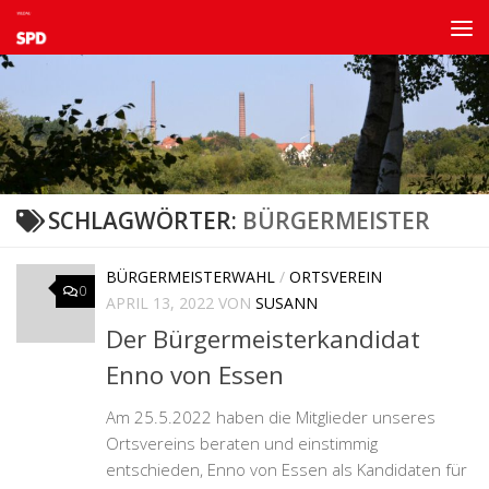
Zum Inhalt springen
SCHLAGWÖRTER:
BÜRGERMEISTER
BÜRGERMEISTERWAHL
/
ORTSVEREIN
0
APRIL 13, 2022
VON
SUSANN
Der Bürgermeisterkandidat
Enno von Essen
Am 25.5.2022 haben die Mitglieder unseres
Ortsvereins beraten und einstimmig
entschieden, Enno von Essen als Kandidaten für