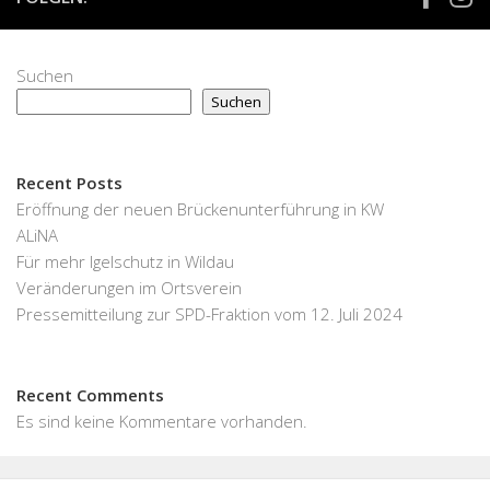
Suchen
Suchen
Recent Posts
Eröffnung der neuen Brückenunterführung in KW
ALiNA
Für mehr Igelschutz in Wildau
Veränderungen im Ortsverein
Pressemitteilung zur SPD-Fraktion vom 12. Juli 2024
Recent Comments
Es sind keine Kommentare vorhanden.