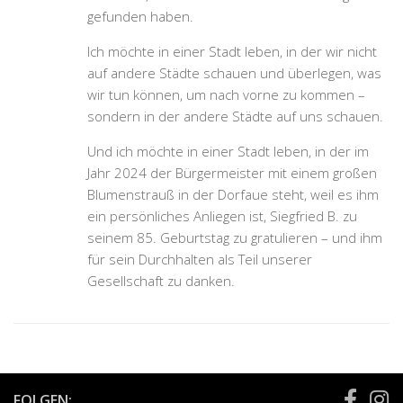
gefunden haben.
Ich möchte in einer Stadt leben, in der wir nicht
auf andere Städte schauen und überlegen, was
wir tun können, um nach vorne zu kommen –
sondern in der andere Städte auf uns schauen.
Und ich möchte in einer Stadt leben, in der im
Jahr 2024 der Bürgermeister mit einem großen
Blumenstrauß in der Dorfaue steht, weil es ihm
ein persönliches Anliegen ist, Siegfried B. zu
seinem 85. Geburtstag zu gratulieren – und ihm
für sein Durchhalten als Teil unserer
Gesellschaft zu danken.
FOLGEN: