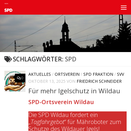
Zum Inhalt springen
SCHLAGWÖRTER:
SPD
AKTUELLES
/
ORTSVEREIN
/
SPD FRAKTION
/
SVV
0
OKTOBER 13, 2025
VON
FRIEDRICH SCHNEIDER
Für mehr Igelschutz in Wildau
SPD-Ortsverein Wildau
Die SPD Wildau fordert ein
„
Tagfahrgebot
“ für Mähroboter zum
Schutze des Wildauer Igels!