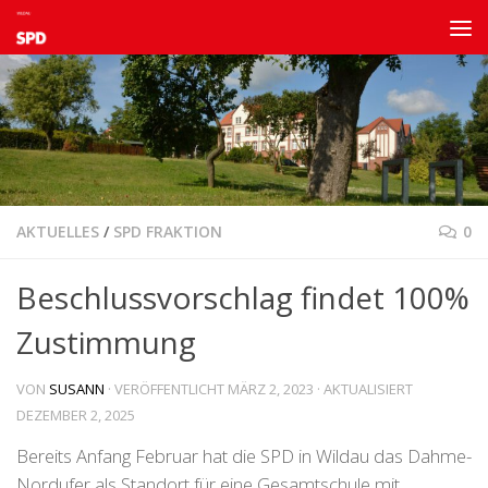
Zum Inhalt springen
AKTUELLES
/
SPD FRAKTION
0
Beschlussvorschlag findet 100%
Zustimmung
VON
SUSANN
· VERÖFFENTLICHT
MÄRZ 2, 2023
· AKTUALISIERT
DEZEMBER 2, 2025
Bereits Anfang Februar hat die SPD in Wildau das Dahme-
Nordufer als Standort für eine Gesamtschule mit