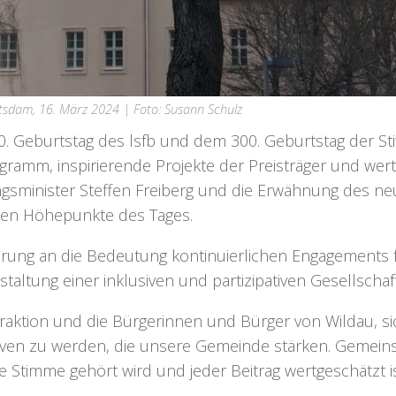
sdam, 16. März 2024 | Foto: Susann Schulz
0. Geburtstag des lsfb und dem 300. Geburtstag der Sti
amm, inspirierende Projekte der Preisträger und wert
gsminister Steffen Freiberg und die Erwähnung des n
ren Höhepunkte des Tages.
nerung an die Bedeutung kontinuierlichen Engagements f
altung einer inklusiven und partizipativen Gesellschaft
Fraktion und die Bürgerinnen und Bürger von Wildau, si
iativen zu werden, die unsere Gemeinde stärken. Gemei
e Stimme gehört wird und jeder Beitrag wertgeschätzt is