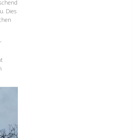
aschend
u. Dies
schen
r
t
n