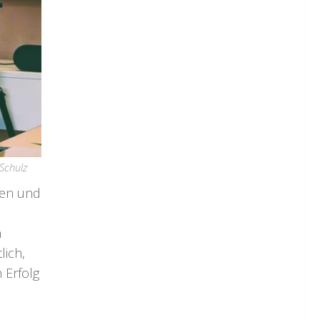
Schulz
gen und
n
lich,
 Erfolg