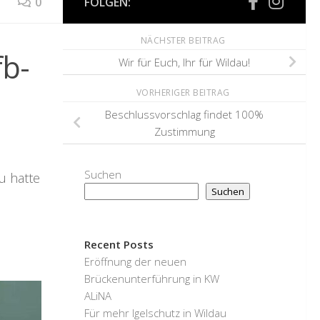
0
FOLGEN:
NÄCHSTER BEITRAG
fb-
Wir für Euch, Ihr für Wildau!
VORHERIGER BEITRAG
Beschlussvorschlag findet 100%
Zustimmung
Suchen
u hatte
Suchen
d
Recent Posts
Eröffnung der neuen
Brückenunterführung in KW
ALiNA
Für mehr Igelschutz in Wildau