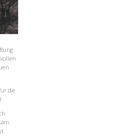
ftung
vollen
euen
ür die
.
ch
nsam
t.