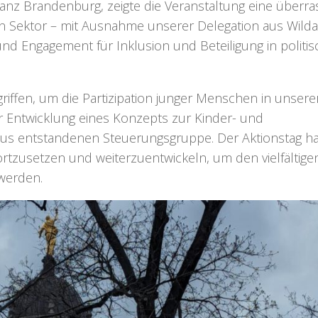
anz Brandenburg, zeigte die Veranstaltung eine überr
 Sektor – mit Ausnahme unserer Delegation aus Wilda
 und Engagement für Inklusion und Beteiligung in politi
rgriffen, um die Partizipation junger Menschen in unsere
ur Entwicklung eines Konzepts zur Kinder- und
raus entstandenen Steuerungsgruppe. Der Aktionstag ha
ortzusetzen und weiterzuentwickeln, um den vielfältige
werden.